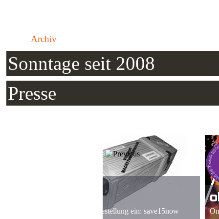
Archiv
Sonntage seit 2008
Presse
ohrenhoch kids -
estellung ein: save15now
Online Comic auf http://comic.ohre