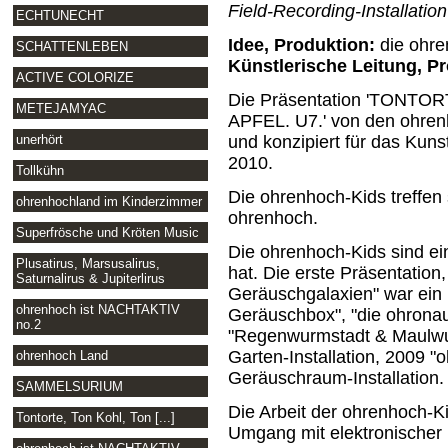
Field-Recording-Installation
ECHTUNECHT
Idee, Produktion:
die ohre
SCHATTENLEBEN
Künstlerische Leitung, Pr
ACTIVE COLORIZE
Die Präsentation 'TONT
METEJAMYAC
APFEL. U7.' von den ohrenho
unerhört
und konzipiert für das Kuns
2010.
Tollkühn
Die ohrenhoch-Kids treffen 
ohrenhochland im Kinderzimmer
ohrenhoch.
Superfrösche und Kröten Music
Die ohrenhoch-Kids sind 
Plusatirus, Marsusalirus,
hat. Die erste Präsentation,
Saturnalirus & Jupiterlirus
Geräuschgalaxien" war ein 
ohrenhoch ist NACHTAKTIV
Geräuschbox", "die ohrona
no.2
"Regenwurmstadt & Maulwur
Garten-Installation, 2009 "o
ohrenhoch Land
Geräuschraum-Installation.
SAMMELSURIUM
Die Arbeit der ohrenhoch-Ki
Tontorte, Ton Kohl, Ton [...]
Umgang mit elektronischer 