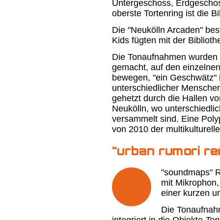
Untergeschoss, Erdgeschoss
oberste Tortenring ist die Bi
Die "Neukölln Arcaden" bes
Kids fügten mit der Bibliot
Die Tonaufnahmen wurden a
gemacht, auf den einzelnen
bewegen, "ein Geschwätz" i
unterschiedlicher Mensche
gehetzt durch die Hallen vo
Neukölln, wo unterschiedlich
versammelt sind. Eine Poly
von 2010 der multikulturell
"urban rumori re
"soundmaps" R
mit Mikrophon,
einer kurzen u
Die Tonaufnah
integriert in die Objekte
Ton