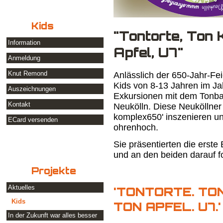
Kids
"Tontorte, Ton 
Information
Apfel, U7"
Anmeldung
Knut Remond
Anlässlich der 650-Jahr-Fe
Kids von 8-13 Jahren im Ja
Auszeichnungen
Exkursionen mit dem Tonban
Kontakt
Neukölln. Diese Neukölln
komplex650' inszenieren und
ECard versenden
ohrenhoch.
Sie präsentierten die erst
und an den beiden darauf 
Projekte
Aktuelles
'TONTORTE. TO
Kids
TON APFEL. U7.'
In der Zukunft war alles besser