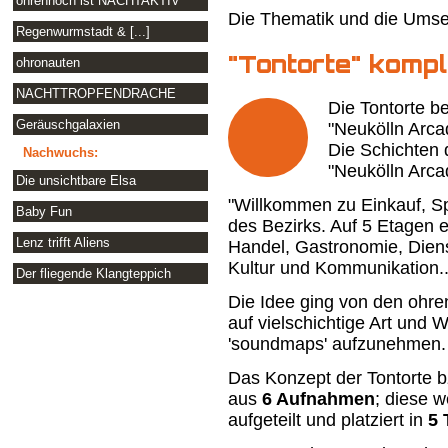
ohrenhoch ist NACHTAKTIV
Die Thematik und die Umset
Regenwurmstadt & [...]
"Tontorte" komp
ohronauten
NACHTTROPFENDRACHE
Die Tontorte 
Geräuschgalaxien
"Neukölln Arca
Die Schichten 
Nachwuchs:
"Neukölln Arca
Die unsichtbare Elsa
"Willkommen zu Einkauf, Sp
Baby Fun
des Bezirks. Auf 5 Etagen e
Lenz trifft Aliens
Handel, Gastronomie, Dienst
Kultur und Kommunikation..
Der fliegende Klangteppich
Die Idee ging von den ohre
auf vielschichtige Art und 
'soundmaps' aufzunehmen.
Das Konzept der Tontorte bz
aus
6 Aufnahmen
; diese 
aufgeteilt und platziert in
5 