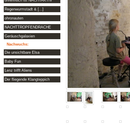
ohrenhoch ist NACHTAKTIV
Regenwurmstadt & [...]
ohronauten
NACHTTROPFENDRACHE
Geräuschgalaxien
Nachwuchs:
Die unsichtbare Elsa
Baby Fun
Lenz trifft Aliens
Der fliegende Klangteppich