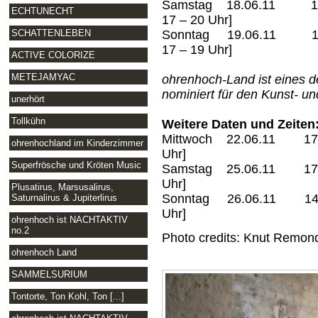
Samstag 18.06.11 14 – 2
ECHTUNECHT
17 – 20 Uhr]
Sonntag 19.06.11 14 – 2
SCHATTENLEBEN
17 – 19 Uhr]
ACTIVE COLORIZE
METEJAMYAC
ohrenhoch-Land ist eines der
nominiert für den Kunst- u
unerhört
Tollkühn
Weitere Daten und Zeiten
Mittwoch 22.06.11 17 – 
ohrenhochland im Kinderzimmer
Uhr]
Superfrösche und Kröten Music
Samstag 25.06.11 17 – 2
Uhr]
Plusatirus, Marsusalirus,
Sonntag 26.06.11 14 – 2
Saturnalirus & Jupiterlirus
Uhr]
ohrenhoch ist NACHTAKTIV
no.2
Photo credits: Knut Remon
ohrenhoch Land
SAMMELSURIUM
Tontorte, Ton Kohl, Ton [...]