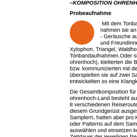
–KOMPOSITION OHRENH
Probeaufnahme
Mit dem Tonba
nahmen sie an 
- Geräusche au
und Freundinne
Xylophon, Triangel, Waldh
Tonbandaufnahmen.Oder si
ohrenhoch), kletterten die
bzw. kommunizierten mit d
überspielten sie auf zwei S
entwickelten so eine Klang
Die Gesamtkomposition für 
ohrenhoch-Land besteht aus
8 verschiedenen Reiseroute
diesem Grundgerüst ausgest
Samplern, hatten aber pro
oder Patterns auf dem Samp
auswählen und einsetzen ko
Zeitdauer der jeweiligen Re