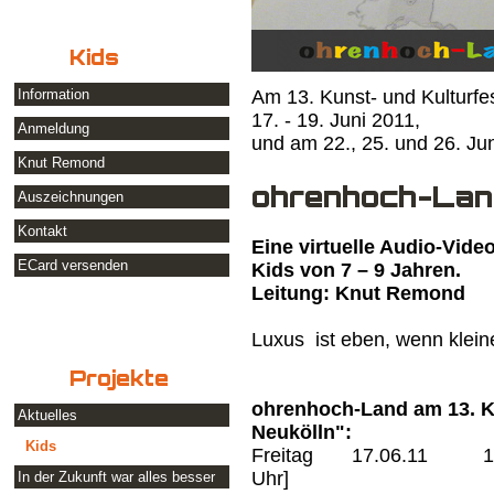
Kids
Am 13. Kunst- und Kulturfe
Information
17. - 19. Juni 2011,
Anmeldung
und am 22., 25. und 26. Jun
Knut Remond
ohrenhoch-Lan
Auszeichnungen
Kontakt
Eine virtuelle Audio-Vide
ECard versenden
Kids von 7 – 9 Jahren.
Leitung: Knut Remond
Luxus ist eben, wenn klei
Projekte
ohrenhoch-Land am 13. Ku
Aktuelles
Neukölln":
Kids
Freitag 17.06.11 19 – 2
Uhr]
In der Zukunft war alles besser