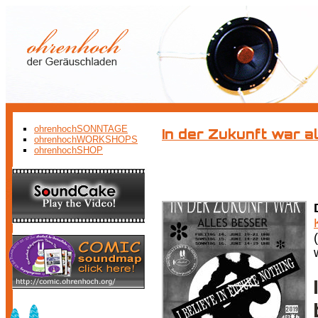
ohrenhochSONNTAGE
In der Zukunft war a
ohrenhochWORKSHOPS
ohrenhochSHOP