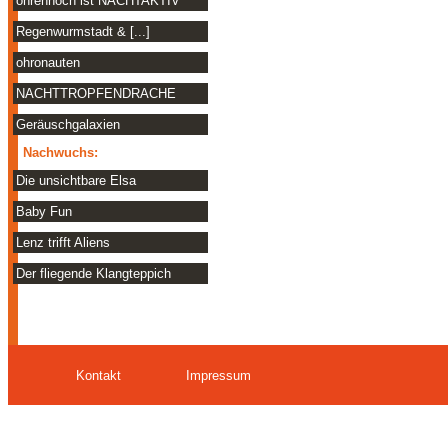
ohrenhoch ist NACHTAKTIV
Regenwurmstadt & [...]
ohronauten
NACHTTROPFENDRACHE
Geräuschgalaxien
Nachwuchs:
Die unsichtbare Elsa
Baby Fun
Lenz trifft Aliens
Der fliegende Klangteppich
Kontakt
Impressum