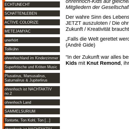
ohrenhoch-Kids auf gleiche
ECHTUNECHT
Mitgliedern der Gesellscha
SCHATTENLEBEN
Der wahre Sinn des Lebens
JETZT auszuloten / Die ohr
ACTIVE COLORIZE
Zukunft / Kreativität brauch
METEJAMYAC
„Falls die Welt gerettet we
unerhört
(André Gide)
Tollkühn
"In der Zukunft war alles be
ohrenhochland im Kinderzimmer
Kids
mit
Knut Remond
, i
Superfrösche und Kröten Music
Plusatirus, Marsusalirus,
Saturnalirus & Jupiterlirus
ohrenhoch ist NACHTAKTIV
no.2
ohrenhoch Land
SAMMELSURIUM
Tontorte, Ton Kohl, Ton [...]