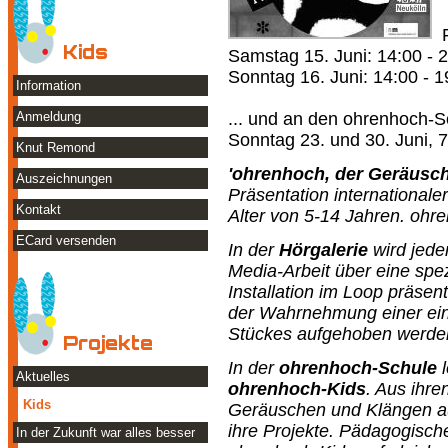
Kids
Samstag 15. Juni: 14:00 - 
Sonntag 16. Juni: 14:00 - 1
Information
... und an den ohrenhoch-
Anmeldung
Sonntag 23. und 30. Juni, 7.
Knut Remond
'ohrenhoch, der Geräuschl
Auszeichnungen
Präsentation internationale
Kontakt
Alter von 5-14 Jahren. ohre
ECard versenden
In der
Hörgalerie
wird jede
Media-Arbeit über eine spez
Installation im Loop präsent
der Wahrnehmung einer ein
Stückes aufgehoben werde
Projekte
In der
ohrenhoch-Schule
l
Aktuelles
ohrenhoch-Kids
. Aus ihre
Kids
Geräuschen und Klängen auf
ihre Projekte. Pädagogisch
In der Zukunft war alles besser